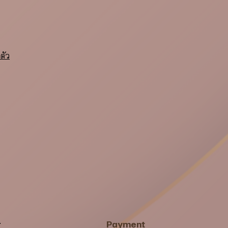
ตัว
Payment
T