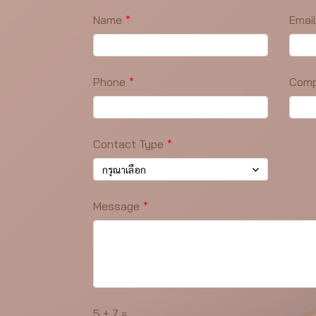
Name
Email
Phone
Com
Contact Type
กรุณาเลือก
Message
5 + 7 =