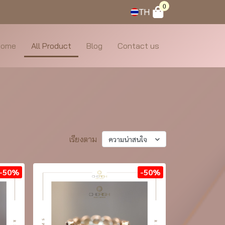
0
TH
Home
All Product
Blog
Contact us
เรียงตาม
ความน่าสนใจ
-50%
-50%