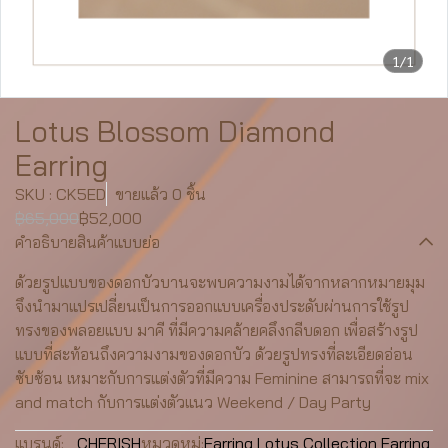
1/1
Lotus Blossom Diamond
Earring
SKU : CK5ED
ขายแล้ว 0 ชิ้น
฿65,000
฿52,000
คำอธิบายสินค้าแบบย่อ
ด้วยรูปแบบของดอกบัวบานจะพบความงามได้จากหลากหมายมุม
จึงนำมาแปรเปลี่ยนเป็นการออกแบบเครื่องประดับผ่านการใช้รูป
ทรงของพลอยแบบ มาคี ที่มีความคล้ายคลึงกลีบดอก เพื่อสร้างรูป
แบบที่สะท้อนถึงความงามของดอกบัว ด้วยรูปทรงที่ละเอียดอ่อน
ซับซ้อน เหมาะกับการแต่งตัวที่มีความ Feminine สามารถที่จะ mix
and match กับการแต่งตัวแนว Weekend / Day Party
แบรนด์:
CHERISH
หมวดหมู่:
Earring
,
Lotus Collection
,
Earring