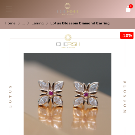
0
Home
...
Earring
Lotus Blossom Diamond Earring
-20%