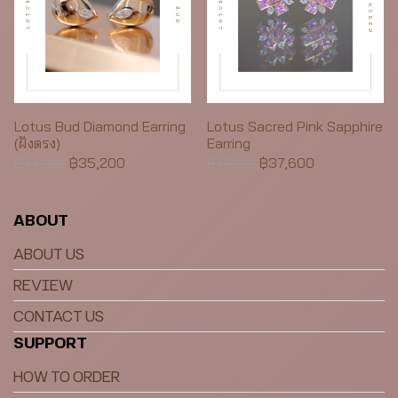
Lotus Bud Diamond Earring
Lotus Sacred Pink Sapphire
(ฝังตรง)
Earring
฿35,200
฿37,600
฿44,000
฿47,000
ABOUT
ABOUT US
REVIEW
CONTACT US
SUPPORT
HOW TO ORDER