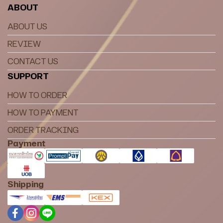
ABOUT
ABOUT US
REVIEW
CONTACT US
SUPPORT
HOW TO ORDER
HOW TO PAYMENT
ORDER TRACKING
Payment
Shipping