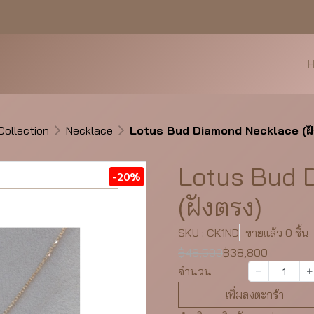
Collection
Necklace
Lotus Bud Diamond Necklace (ฝั
Lotus Bud 
-20%
(ฝังตรง)
SKU : CK1ND
ขายแล้ว 0 ชิ้น
฿48,500
฿38,800
จำนวน
เพิ่มลงตะกร้า