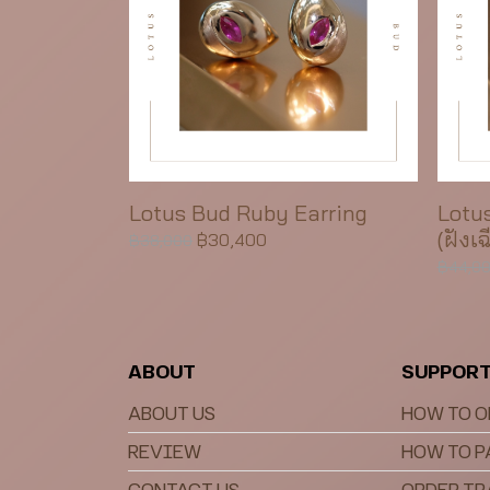
Lotus Bud Ruby Earring
Lotu
(ฝังเฉ
฿30,400
฿38,000
฿44,0
ABOUT
SUPPOR
ABOUT US
HOW TO O
REVIEW
HOW TO 
CONTACT US
ORDER T