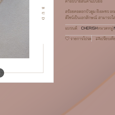
คำอธิบายสินค้าแบบย่อ
สร้อยคอดอกบัวตูม ฝังเพชร เหม
ดีไซน์เป็นเอกลักษณ์ สามารถใส
แบรนด์:
CHERISH
หมวดหมู่:
รายการโปรด
เปรียบเที
m