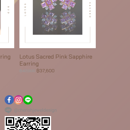
ring
Lotus Sacred Pink Sapphire
Earring
฿37,600
฿47,000
@cherishjeweldesign