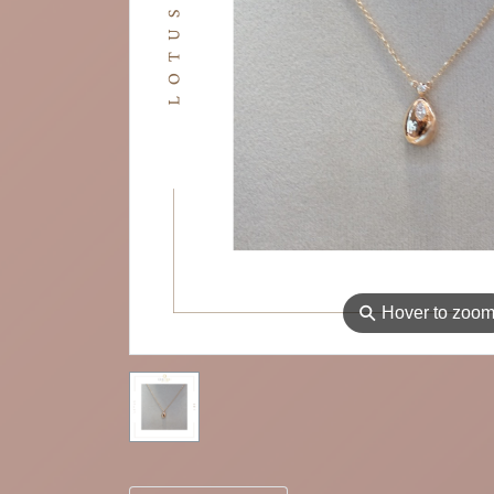
⚲
Hover to zoo