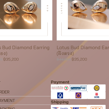
s Bud Diamond Earring
Lotus Bud Diamond Ear
ียง)
(ฝังตรง)
฿35,200
฿35,200
00
฿44,000
Payment
T
RDER
PAYMENT
Shipping
RACKING